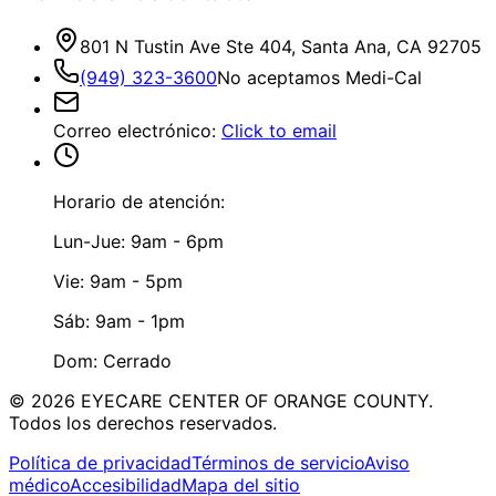
801 N Tustin Ave Ste 404, Santa Ana, CA 92705
(949) 323-3600
No aceptamos Medi-Cal
Correo electrónico
:
Click to email
Horario de atención:
Lun-Jue: 9am - 6pm
Vie: 9am - 5pm
Sáb: 9am - 1pm
Dom: Cerrado
©
2026
EYECARE CENTER OF ORANGE COUNTY.
Todos los derechos reservados.
Política de privacidad
Términos de servicio
Aviso
médico
Accesibilidad
Mapa del sitio