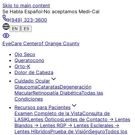
Skip to main content
Se Habla Español
·
No aceptamos Medi-Cal
(949) 323-3600
|
EN
ES
EyeCare Center
of Orange County
Ojo Seco
Queratocono
Orto-K
Dolor de Cabeza
Cuidado Ocular
Glaucoma
Cataratas
Degeneración
Macular
Retinopatía Diabética
Todas las
Condiciones
Recursos para Pacientes
Examen Completo de la Vista
Consulta de
LASIK
Lentes Ópticos
Lentes de Contacto
→ Lentes
Blandos
→ Lentes RGP
→ Lentes Esclerales
→
Lentes Híbridos
Prueba de Visión
Seguro
Todos los