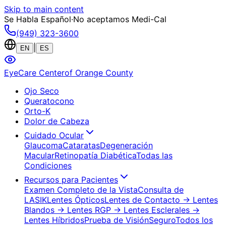
Skip to main content
Se Habla Español
·
No aceptamos Medi-Cal
(949) 323-3600
|
EN
ES
EyeCare Center
of Orange County
Ojo Seco
Queratocono
Orto-K
Dolor de Cabeza
Cuidado Ocular
Glaucoma
Cataratas
Degeneración
Macular
Retinopatía Diabética
Todas las
Condiciones
Recursos para Pacientes
Examen Completo de la Vista
Consulta de
LASIK
Lentes Ópticos
Lentes de Contacto
→ Lentes
Blandos
→ Lentes RGP
→ Lentes Esclerales
→
Lentes Híbridos
Prueba de Visión
Seguro
Todos los