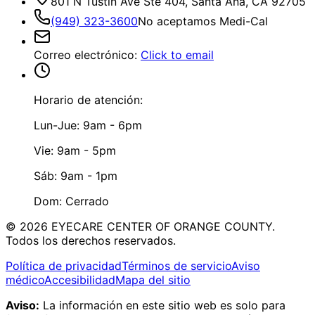
801 N Tustin Ave Ste 404, Santa Ana, CA 92705
(949) 323-3600
No aceptamos Medi-Cal
Correo electrónico
:
Click to email
Horario de atención:
Lun-Jue: 9am - 6pm
Vie: 9am - 5pm
Sáb: 9am - 1pm
Dom: Cerrado
©
2026
EYECARE CENTER OF ORANGE COUNTY.
Todos los derechos reservados.
Política de privacidad
Términos de servicio
Aviso
médico
Accesibilidad
Mapa del sitio
Aviso:
La información en este sitio web es solo para