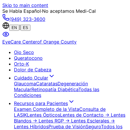
Skip to main content
Se Habla Español
·
No aceptamos Medi-Cal
(949) 323-3600
|
EN
ES
EyeCare Center
of Orange County
Ojo Seco
Queratocono
Orto-K
Dolor de Cabeza
Cuidado Ocular
Glaucoma
Cataratas
Degeneración
Macular
Retinopatía Diabética
Todas las
Condiciones
Recursos para Pacientes
Examen Completo de la Vista
Consulta de
LASIK
Lentes Ópticos
Lentes de Contacto
→ Lentes
Blandos
→ Lentes RGP
→ Lentes Esclerales
→
Lentes Híbridos
Prueba de Visión
Seguro
Todos los